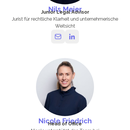
Nils Meier
Junior Legal Advisor
Jurist für rechtliche Klarheit und unternehmerische
Weitsicht
Nicole Friedrich
Head of Office