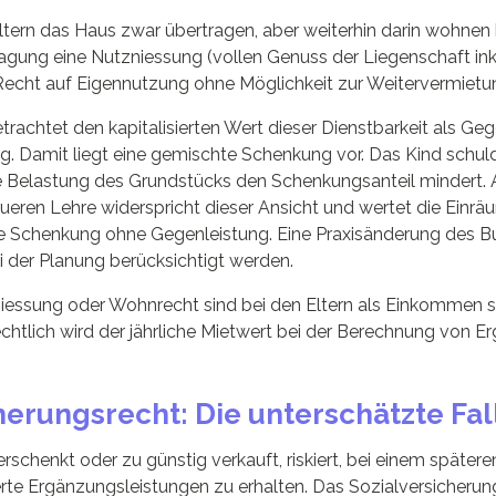
tern das Haus zwar übertragen, aber weiterhin darin wohnen 
tragung eine Nutzniessung (vollen Genuss der Liegenschaft in
Recht auf Eigennutzung ohne Möglichkeit zur Weitervermietu
rachtet den kapitalisierten Wert dieser Dienstbarkeit als Geg
. Damit liegt eine gemischte Schenkung vor. Das Kind schul
ie Belastung des Grundstücks den Schenkungsanteil mindert. 
neueren Lehre widerspricht dieser Ansicht und wertet die Einr
ne Schenkung ohne Gegenleistung. Eine Praxisänderung des Bu
i der Planung berücksichtigt werden.
niessung oder Wohnrecht sind bei den Eltern als Einkommen s
chtlich wird der jährliche Mietwert bei der Berechnung von 
herungsrecht: Die unterschätzte Fal
schenkt oder zu günstig verkauft, riskiert, bei einem späte
erte Ergänzungsleistungen zu erhalten. Das Sozialversicheru