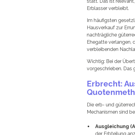
statt. Das ist relevan
Erblasser verbleibt.
Im häufigsten gesetzl
Hausverkauf zur Erru
nachträgliche güterre
Ehegatte verlangen, 
verbleibenden Nachla
Wichtig: Bei der Übe
vorgeschrieben. Das g
Erbrecht: A
Quotenmet
Die erb- und güterrec
Mechanismen sind bes
Ausgleichung (A
der Erbteilung an