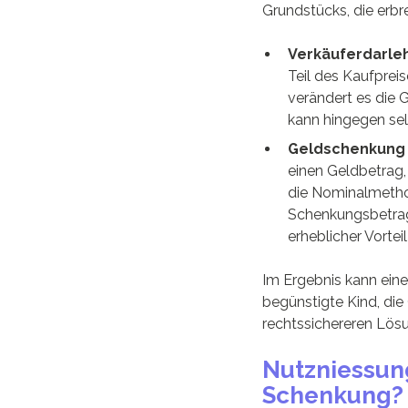
Grundstücks, die erbre
Verkäuferdarle
Teil des Kaufprei
verändert es die 
kann hingegen se
Geldschenkung 
einen Geldbetrag,
die Nominalmethod
Schenkungsbetrag 
erheblicher Vort
Im Ergebnis kann eine
begünstigte Kind, die
rechtssichereren Lösu
Nutzniessun
Schenkung?