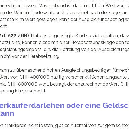
l anrechnen lassen. Massgebend ist dabei nicht der Wert zum 
rn der Wert im Todeszeitpunkt, berechnet nach der sogena
haft stark im Wert gestiegen, kann der Ausgleichungsbetrag we
cht.
rt. 522 ZGB)
: Hat das begünstigte Kind so viel erhalten, dass 
letzt sind, können diese mit einer Herabsetzungsklage den f
usgleichungsdispens, d.h. die Befreiung von der Ausgleichungs
 nicht vor der Herabsetzung.
ann zu überraschend hohen Ausgleichungsbeträgen führen: 
 Wert von CHF 400'000 hälftig verschenkt (Schenkungsante
punkt CHF 800'000 wert, beträgt der anzurechnende Wert CH
rsprünglich verschenkt.
erkäuferdarlehen oder eine Gelds
kann
n Marktpreis nicht leisten, gibt es Alternativen zur gemisch