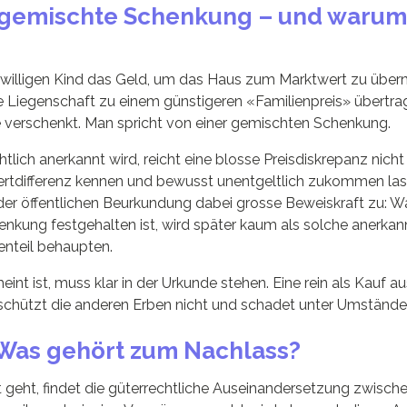
e gemischte Schenkung – und warum 
fwilligen Kind das Geld, um das Haus zum Marktwert zu übe
 Liegenschaft zu einem günstigeren «Familienpreis» übertrag
e verschenkt. Man spricht von einer gemischten Schenkung.
tlich anerkannt wird, reicht eine blosse Preisdiskrepanz nicht
rtdifferenz kennen und bewusst unentgeltlich zukommen las
er öffentlichen Beurkundung dabei grosse Beweiskraft zu: Was
enkung festgehalten ist, wird später kaum als solche anerka
enteil behaupten.
int ist, muss klar in der Urkunde stehen. Eine rein als Kauf 
 schützt die anderen Erben nicht und schadet unter Umständen
 Was gehört zum Nachlass?
 geht, findet die güterrechtliche Auseinandersetzung zwisc