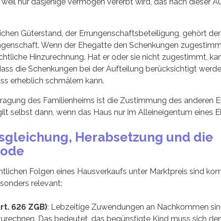
t, weil nur dasjenige Vermögen vererbt wird, das nach dieser A
ichen Güterstand, der Errungenschaftsbeteiligung, gehört de
ngenschaft. Wenn der Ehegatte den Schenkungen zugestimmt 
chtliche Hinzurechnung. Hat er oder sie nicht zugestimmt, k
dass die Schenkungen bei der Aufteilung berücksichtigt werd
ss erheblich schmälern kann.
rtragung des Familienheims ist die Zustimmung des anderen E
ilt selbst dann, wenn das Haus nur im Alleineigentum eines E
usgleichung, Herabsetzung und die
hode
htlichen Folgen eines Hausverkaufs unter Marktpreis sind ko
onders relevant:
rt. 626 ZGB)
: Lebzeitige Zuwendungen an Nachkommen sind
zurechnen. Das bedeutet, das begünstigte Kind muss sich d