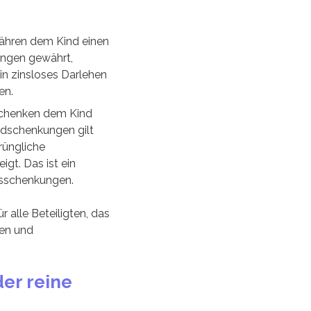
währen dem Kind einen
ungen gewährt,
in zinsloses Darlehen
en.
 schenken dem Kind
ldschenkungen gilt
rüngliche
gt. Das ist ein
ksschenkungen.
 alle Beteiligten, das
ren und
er reine