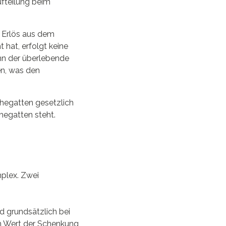
ufteilung beim
r Erlös aus dem
hat, erfolgt keine
ann der überlebende
en, was den
hegatten gesetzlich
hegatten steht.
mplex. Zwei
 grundsätzlich bei
en Wert der Schenkung