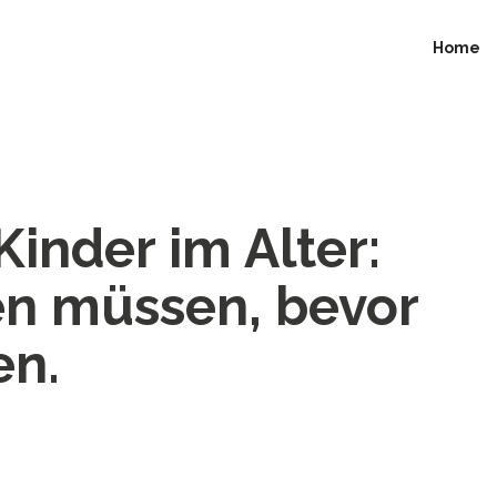
Home
inder im Alter:
en müssen, bevor
en.