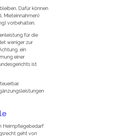
bleiben. Dafür können
kl. Mieteinnahmen)
ng) vorbehalten.
enleistung für die
det weniger zur
Achtung, ein
äumung einer
ndesgerichts ist
teuerbar.
Ergänzungsleistungen
le
ren Heimpflegebedarf
ngsrecht geht von